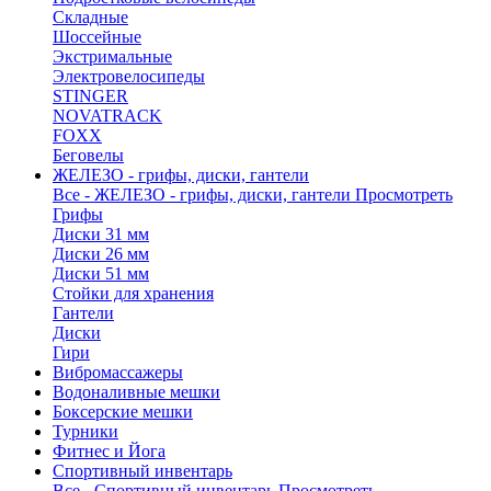
Складные
Шоссейные
Экстримальные
Электровелосипеды
STINGER
NOVATRACK
FOXX
Беговелы
ЖЕЛЕЗО - грифы, диски, гантели
Все - ЖЕЛЕЗО - грифы, диски, гантели
Просмотреть
Грифы
Диски 31 мм
Диски 26 мм
Диски 51 мм
Стойки для хранения
Гантели
Диски
Гири
Вибромассажеры
Водоналивные мешки
Боксерские мешки
Турники
Фитнес и Йога
Спортивный инвентарь
Все - Спортивный инвентарь
Просмотреть