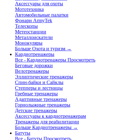
Аксессуары для охоты
Мототехника
Автомобильные палатки
Фонари ArmyTek
Телескопы
Метеостанции
Металлоискатели
Монокуляры
Больше Охота и туризм
→
Кардиотренажеры
Все - Кардиотренажеры
Просмотреть
Беговые дорожки
Велотренажеры
Эллиптические тренажеры
Спин-байки и Сайклы
Степперы и лестницы
Гребные тренажеры
Адаптивные тренажеры
Горнолыжные тренажеры
Детские тренажеры
Аксессуары к кардиотренажерам
Тренажеры для реабилитации
Больше Кардиотренажеры
→
Батуты
Все - Батуты
Просмотреть