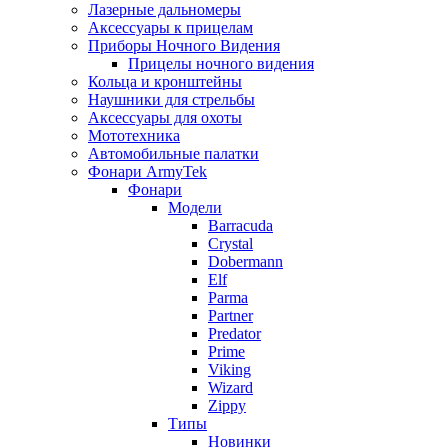
Лазерные дальномеры
Аксессуары к прицелам
Приборы Ночного Видения
Прицелы ночного видения
Кольца и кронштейны
Наушники для стрельбы
Аксессуары для охоты
Мототехника
Автомобильные палатки
Фонари ArmyTek
Фонари
Модели
Barracuda
Crystal
Dobermann
Elf
Parma
Partner
Predator
Prime
Viking
Wizard
Zippy
Типы
Новинки