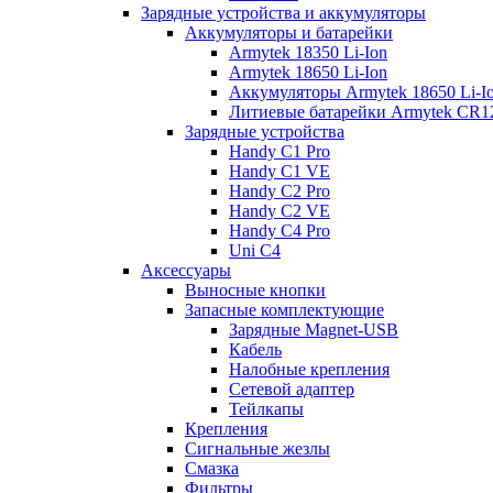
Зарядные устройства и аккумуляторы
Аккумуляторы и батарейки
Armytek 18350 Li-Ion
Armytek 18650 Li-Ion
Аккумуляторы Armytek 18650 Li-
Литиевые батарейки Armytek CR
Зарядные устройства
Handy C1 Pro
Handy C1 VE
Handy C2 Pro
Handy C2 VE
Handy C4 Pro
Uni C4
Аксессуары
Выносные кнопки
Запасные комплектующие
Зарядные Magnet-USB
Кабель
Налобные крепления
Сетевой адаптер
Тейлкапы
Крепления
Сигнальные жезлы
Смазка
Фильтры