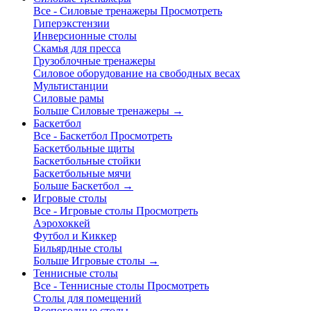
Все - Силовые тренажеры
Просмотреть
Гиперэкстензии
Инверсионные столы
Скамья для пресса
Грузоблочные тренажеры
Силовое оборудование на свободных весах
Мультистанции
Силовые рамы
Больше Силовые тренажеры
→
Баскетбол
Все - Баскетбол
Просмотреть
Баскетбольные щиты
Баскетбольные стойки
Баскетбольные мячи
Больше Баскетбол
→
Игровые столы
Все - Игровые столы
Просмотреть
Аэрохоккей
Футбол и Киккер
Бильярдные столы
Больше Игровые столы
→
Теннисные столы
Все - Теннисные столы
Просмотреть
Столы для помещений
Всепогодные столы