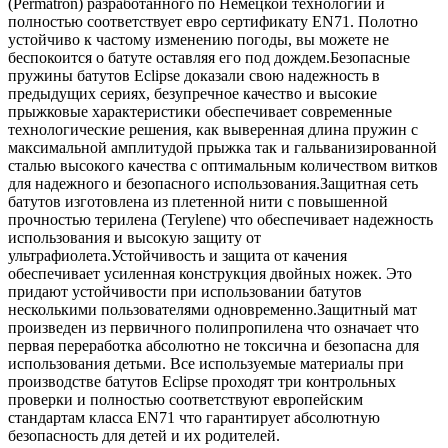
(Permatron) разработанного по Немецкой технологии и
полностью соответствует евро сертификату EN71. Полотно
устойчиво к частому изменению погоды, вы можете не
беспокоится о батуте оставляя его под дождем.Безопасные
пружины батутов Eclipse доказали свою надежность в
предыдущих сериях, безупречное качество и высокие
прыжковые характеристики обеспечивает современные
технологические решения, как выверенная длина пружин с
максимальной амплитудой прыжка так и гальванизированной
сталью высокого качества с оптимальным количеством витков
для надежного и безопасного использования.Защитная сеть
батутов изготовлена из плетенной нити с повышенной
прочностью терилена (Terylene) что обеспечивает надежность
использования и высокую защиту от
ультрафиолета.Устойчивость и защита от качения
обеспечивает усиленная конструкция двойных ножек. Это
придают устойчивости при использовании батутов
несколькими пользователями одновременно.Защитный мат
произведен из первичного полипропилена что означает что
первая переработка абсолютно не токсична и безопасна для
использования детьми. Все используемые материалы при
производстве батутов Eclipse проходят три контрольных
проверки и полностью соответствуют европейским
стандартам класса EN71 что гарантирует абсолютную
безопасность для детей и их родителей.