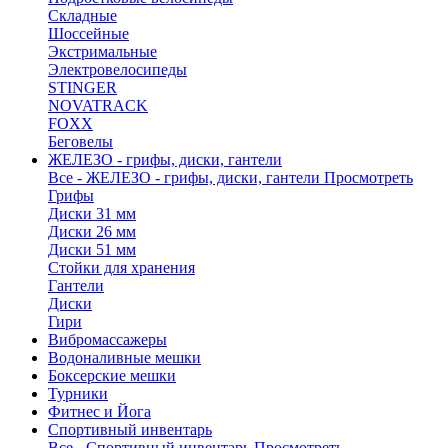
Складные
Шоссейные
Экстримальные
Электровелосипеды
STINGER
NOVATRACK
FOXX
Беговелы
ЖЕЛЕЗО - грифы, диски, гантели
Все - ЖЕЛЕЗО - грифы, диски, гантели
Просмотреть
Грифы
Диски 31 мм
Диски 26 мм
Диски 51 мм
Стойки для хранения
Гантели
Диски
Гири
Вибромассажеры
Водоналивные мешки
Боксерские мешки
Турники
Фитнес и Йога
Спортивный инвентарь
Все - Спортивный инвентарь
Просмотреть