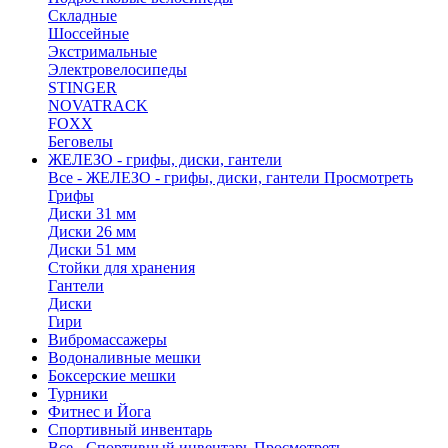
Складные
Шоссейные
Экстримальные
Электровелосипеды
STINGER
NOVATRACK
FOXX
Беговелы
ЖЕЛЕЗО - грифы, диски, гантели
Все - ЖЕЛЕЗО - грифы, диски, гантели
Просмотреть
Грифы
Диски 31 мм
Диски 26 мм
Диски 51 мм
Стойки для хранения
Гантели
Диски
Гири
Вибромассажеры
Водоналивные мешки
Боксерские мешки
Турники
Фитнес и Йога
Спортивный инвентарь
Все - Спортивный инвентарь
Просмотреть