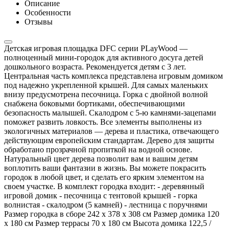
Описание
Особенности
Отзывы
Детская игровая площадка DFC серии PLayWood —
полноценный мини-городок для активного досуга детей
дошкольного возраста. Рекомендуется детям с 3 лет.
Центральная часть комплекса представлена игровым домиком
под надежно укрепленной крышей. Для самых маленьких
внизу предусмотрена песочница. Горка с двойной волной
снабжена боковыми бортиками, обеспечивающими
безопасность малышей. Скалодром с 5-ю камнями-зацепами
поможет развить ловкость. Все элементы выполнены из
экологичных материалов — дерева и пластика, отвечающего
действующим европейским стандартам. Дерево для защиты
обработано прозрачной пропиткой на водной основе.
Натуральный цвет дерева позволит вам и вашим детям
воплотить ваши фантазии в жизнь. Вы можете покрасить
городок в любой цвет, и сделать его ярким элементом на
своем участке. В комплект городка входит: - деревянный
игровой домик - песочница с тентовой крышей - горка
волнистая - скалодром (5 камней) - лестница с поручнями
Размер городка в сборе 242 х 378 х 308 см Размер домика 120
х 180 см Размер террасы 70 х 180 см Высота домика 122,5 /