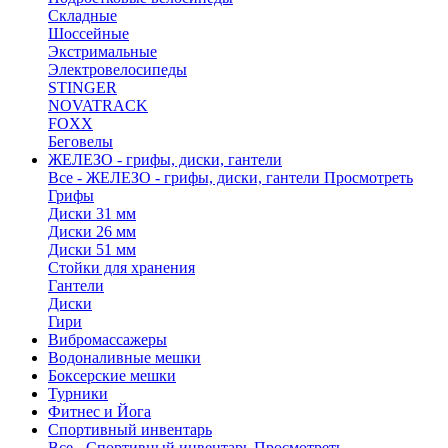
Складные
Шоссейные
Экстримальные
Электровелосипеды
STINGER
NOVATRACK
FOXX
Беговелы
ЖЕЛЕЗО - грифы, диски, гантели
Все - ЖЕЛЕЗО - грифы, диски, гантели
Просмотреть
Грифы
Диски 31 мм
Диски 26 мм
Диски 51 мм
Стойки для хранения
Гантели
Диски
Гири
Вибромассажеры
Водоналивные мешки
Боксерские мешки
Турники
Фитнес и Йога
Спортивный инвентарь
Все - Спортивный инвентарь
Просмотреть