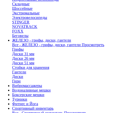
Складные
Шоссейные
Экстримальные
Электровелосипеды
STINGER
NOVATRACK
FOXX
Беговелы
ЖЕЛЕЗО - грифы, диски, гантели
Все - ЖЕЛЕЗО - грифы, диски, гантели
Просмотреть
Грифы
Диски 31 мм
Диски 26 мм
Диски 51 мм
Стойки для хранения
Гантели
Диски
Гири
Вибромассажеры
Водоналивные мешки
Боксерские мешки
Турники
Фитнес и Йога
Спортивный инвентарь
Все - Спортивный инвентарь
Просмотреть