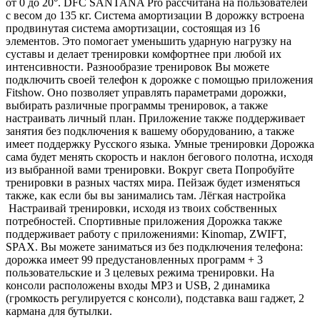
от 0 до 20°. DFC SANTANA Pro рассчитана на пользователей
с весом до 135 кг. Система амортизации В дорожку встроена
продвинутая система амортизации, состоящая из 16
элементов. Это помогает уменьшить ударную нагрузку на
суставы и делает тренировки комфортнее при любой их
интенсивности. Разнообразие тренировок Вы можете
подключить своей телефон к дорожке с помощью приложения
Fitshow. Оно позволяет управлять параметрами дорожки,
выбирать различные программы тренировок, а также
настраивать личный план. Приложение также поддерживает
занятия без подключения к вашему оборудованию, а также
имеет поддержку Русского языка. Умные тренировки Дорожка
сама будет менять скорость и наклон бегового полотна, исходя
из выбранной вами тренировки. Вокруг света Попробуйте
тренировки в разных частях мира. Пейзаж будет изменяться
также, как если бы вы занимались там. Лёгкая настройка
Настраивай тренировки, исходя из твоих собственных
потребностей. Спортивные приложения Дорожка также
поддерживает работу с приложениями: Kinomap, ZWIFT,
SPAX. Вы можете заниматься из без подключения телефона:
дорожка имеет 99 предустановленных программ + 3
пользовательские и 3 целевых режима тренировки. На
консоли расположены входы MP3 и USB, 2 динамика
(громкость регулируется с консоли), подставка ваш гаджет, 2
кармана для бутылки.