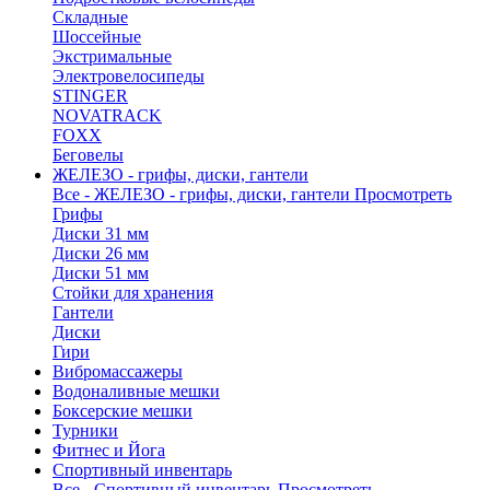
Складные
Шоссейные
Экстримальные
Электровелосипеды
STINGER
NOVATRACK
FOXX
Беговелы
ЖЕЛЕЗО - грифы, диски, гантели
Все - ЖЕЛЕЗО - грифы, диски, гантели
Просмотреть
Грифы
Диски 31 мм
Диски 26 мм
Диски 51 мм
Стойки для хранения
Гантели
Диски
Гири
Вибромассажеры
Водоналивные мешки
Боксерские мешки
Турники
Фитнес и Йога
Спортивный инвентарь
Все - Спортивный инвентарь
Просмотреть