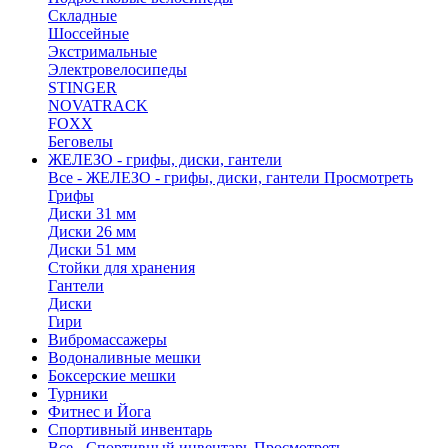
Складные
Шоссейные
Экстримальные
Электровелосипеды
STINGER
NOVATRACK
FOXX
Беговелы
ЖЕЛЕЗО - грифы, диски, гантели
Все - ЖЕЛЕЗО - грифы, диски, гантели
Просмотреть
Грифы
Диски 31 мм
Диски 26 мм
Диски 51 мм
Стойки для хранения
Гантели
Диски
Гири
Вибромассажеры
Водоналивные мешки
Боксерские мешки
Турники
Фитнес и Йога
Спортивный инвентарь
Все - Спортивный инвентарь
Просмотреть