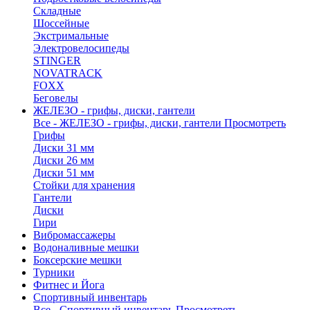
Складные
Шоссейные
Экстримальные
Электровелосипеды
STINGER
NOVATRACK
FOXX
Беговелы
ЖЕЛЕЗО - грифы, диски, гантели
Все - ЖЕЛЕЗО - грифы, диски, гантели
Просмотреть
Грифы
Диски 31 мм
Диски 26 мм
Диски 51 мм
Стойки для хранения
Гантели
Диски
Гири
Вибромассажеры
Водоналивные мешки
Боксерские мешки
Турники
Фитнес и Йога
Спортивный инвентарь
Все - Спортивный инвентарь
Просмотреть