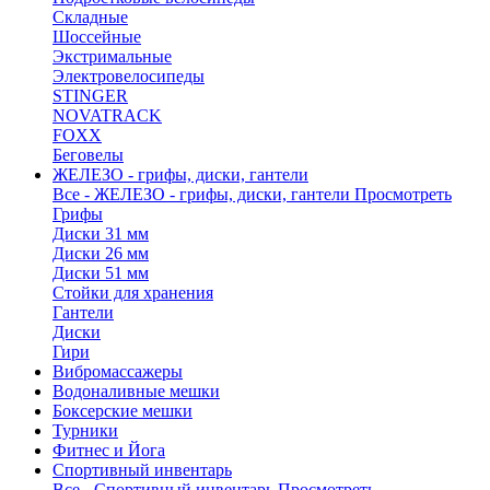
Складные
Шоссейные
Экстримальные
Электровелосипеды
STINGER
NOVATRACK
FOXX
Беговелы
ЖЕЛЕЗО - грифы, диски, гантели
Все - ЖЕЛЕЗО - грифы, диски, гантели
Просмотреть
Грифы
Диски 31 мм
Диски 26 мм
Диски 51 мм
Стойки для хранения
Гантели
Диски
Гири
Вибромассажеры
Водоналивные мешки
Боксерские мешки
Турники
Фитнес и Йога
Спортивный инвентарь
Все - Спортивный инвентарь
Просмотреть