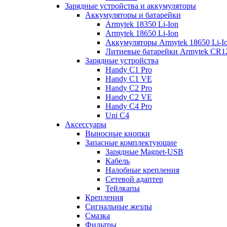
Зарядные устройства и аккумуляторы
Аккумуляторы и батарейки
Armytek 18350 Li-Ion
Armytek 18650 Li-Ion
Аккумуляторы Armytek 18650 Li-
Литиевые батарейки Armytek CR
Зарядные устройства
Handy C1 Pro
Handy C1 VE
Handy C2 Pro
Handy C2 VE
Handy C4 Pro
Uni C4
Аксессуары
Выносные кнопки
Запасные комплектующие
Зарядные Magnet-USB
Кабель
Налобные крепления
Сетевой адаптер
Тейлкапы
Крепления
Сигнальные жезлы
Смазка
Фильтры