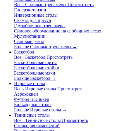
Все - Силовые тренажеры
Просмотреть
Гиперэкстензии
Инверсионные столы
Скамья для пресса
Грузоблочные тренажеры
Силовое оборудование на свободных весах
Мультистанции
Силовые рамы
Больше Силовые тренажеры
→
Баскетбол
Все - Баскетбол
Просмотреть
Баскетбольные щиты
Баскетбольные стойки
Баскетбольные мячи
Больше Баскетбол
→
Игровые столы
Все - Игровые столы
Просмотреть
Аэрохоккей
Футбол и Киккер
Бильярдные столы
Больше Игровые столы
→
Теннисные столы
Все - Теннисные столы
Просмотреть
Столы для помещений
Всепогодные столы