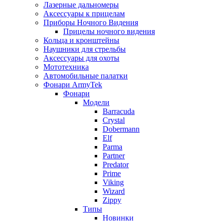
Лазерные дальномеры
Аксессуары к прицелам
Приборы Ночного Видения
Прицелы ночного видения
Кольца и кронштейны
Наушники для стрельбы
Аксессуары для охоты
Мототехника
Автомобильные палатки
Фонари ArmyTek
Фонари
Модели
Barracuda
Crystal
Dobermann
Elf
Parma
Partner
Predator
Prime
Viking
Wizard
Zippy
Типы
Новинки