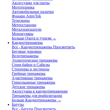
Аксессуары для охоты
Мототехника
Автомобильные палатки
Фонари ArmyTek
Телескопы
Метеостанции
Металлоискатели
Монокуляры
Больше Охота и туризм
→
Кардиотренажеры
Все - Кардиотренажеры
Просмотреть
Беговые дорожки
Велотренажеры
Эллиптические тренажеры
Спин-байки и Сайклы
Степперы и лестницы
Гребные тренажеры
Адаптивные тренажеры
Горнолыжные тренажеры
Детские тренажеры
Аксессуары к кардиотренажерам
Тренажеры для реабилитации
Больше Кардиотренажеры
→
Батуты
Все - Батуты
Просмотреть