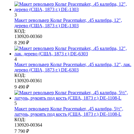
3
Макет револьвер Кольт Peacemaker, .45 калибра, 12",
дерево (США, 1873 г.) DE-1303
КОД:
130920-00360
8 290
₽
4
Макет револьвер Кольт Peacemaker, .45 калибра, 12", лак.
дерево (США, 1873 г.) DE-6303
КОД:
130920-00361
9 490
₽
5
Макет револьвер Кольт Peacemaker, .45 калибра, 5½",
латунь, рукоять под кость (США, 1873 г.) DE-1108-L
КОД:
130920-00364
7 790
₽