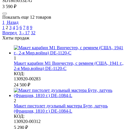
SD1803033Z-G
3 590
₽
Показать еще 12 товаров
1
Назад
1
2
3
4
5
6
7
8
9
Вперед
3 - 17
32
Хиты продаж
1
Макет карабин М1 Винчестер, с ремнем (США, 1941 г.,
2-я Мир.война) DE-1120-C
КОД:
130920-00283
24 500
₽
2
Макет пистолет дуэльный мастера Буте, латунь
(Франция, 1810 г.) DE-1084-L
КОД:
130920-00312
5 290
₽