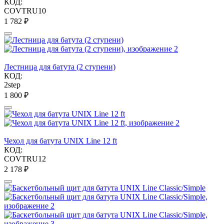
КОД:
COVTRU10
1 782
₽
Лестница для батута (2 ступени)
КОД:
2step
1 800
₽
Чехол для батута UNIX Line 12 ft
КОД:
COVTRU12
2 178
₽