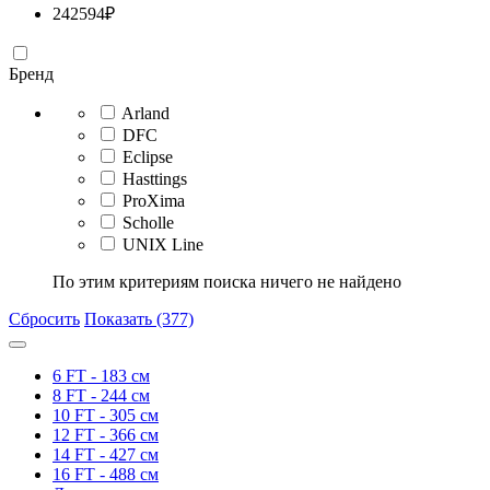
242594
₽
Бренд
Arland
DFC
Eclipse
Hasttings
ProXima
Scholle
UNIX Line
По этим критериям поиска ничего не найдено
Сбросить
Показать (377)
6 FT - 183 см
8 FT - 244 см
10 FT - 305 см
12 FT - 366 см
14 FT - 427 см
16 FT - 488 см