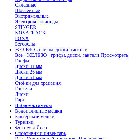
Складные
Шоссейные
Экстримальные
Электровелосипеды
STINGER
NOVATRACK
FOXX
Беговелы
ЖЕЛЕЗО - грифы, диски, гантели
Все - ЖЕЛЕЗО - грифы, диски, гантели
Просмотреть
Грифы
Диски 31 мм
Диски 26 мм
Диски 51 мм
Стойки для хранения
Гантели
Диски
Гири
Вибромассажеры
Водоналивные мешки
Боксерские мешки
Турники
Фитнес и Йога
Спортивный инвентарь
Все - Спортивный инвентарь
Просмотреть