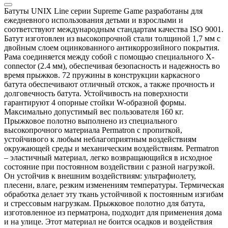
Батуты UNIX Line серии Supreme Game разработаны для
ежедневного использования детьми и взрослыми и
соответствуют международным стандартам качества ISO 9001.
Батут изготовлен из высокопрочной стали толщиной 1,7 мм с
двойным слоем оцинкованного антикоррозийного покрытия.
Рама соединяется между собой с помощью специального X-
connector (2.4 мм), обеспечивая безопасность и надежность во
время прыжков. 72 пружины в конструкции каркасного
батута обеспечивают отличный отскок, а также прочность и
долговечность батута. Устойчивость на поверхности
гарантируют 4 опорные стойки W-образной формы.
Максимально допустимый вес пользователя 160 кг.
Прыжковое полотно выполнено из специального
высокопрочного материала Permatron с пропиткой,
устойчивого к любым неблагоприятным воздействиям
окружающей среды и механическим воздействиям. Permatron
– эластичный материал, легко возвращающийся в исходное
состояние при постоянном воздействии с разной нагрузкой.
Он устойчив к внешним воздействиям: ультрафиолету,
плесени, влаге, резким изменениям температуры. Термическая
обработка делает эту ткань устойчивой к постоянным изгибам
и стрессовым нагрузкам. Прыжковое полотно для батута,
изготовленное из перматрона, подходит для применения дома
и на улице. Этот материал не боится осадков и воздействия