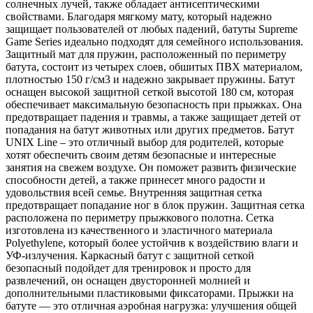
солнечных лучей, также обладает антисептическими
свойствами. Благодаря мягкому мату, который надежно
защищает пользователей от любых падений, батуты Supreme
Game Series идеально подходят для семейного использования.
Защитный мат для пружин, расположенный по периметру
батута, состоит из четырех слоев, обшитых ПВХ материалом,
плотностью 150 г/см3 и надежно закрывает пружины. Батут
оснащен высокой защитной сеткой высотой 180 см, которая
обеспечивает максимальную безопасность при прыжках. Она
предотвращает падения и травмы, а также защищает детей от
попадания на батут животных или других предметов. Батут
UNIX Line – это отличный выбор для родителей, которые
хотят обеспечить своим детям безопасные и интересные
занятия на свежем воздухе. Он поможет развить физические
способности детей, а также принесет много радости и
удовольствия всей семье. Внутренняя защитная сетка
предотвращает попадание ног в блок пружин. Защитная сетка
расположена по периметру прыжкового полотна. Сетка
изготовлена из качественного и эластичного материала
Polyethylene, который более устойчив к воздействию влаги и
УФ-излучения. Каркасный батут с защитной сеткой
безопасный подойдет для тренировок и просто для
развлечений, он оснащен двусторонней молнией и
дополнительными пластиковыми фиксаторами. Прыжки на
батуте — это отличная аэробная нагрузка: улучшения общей