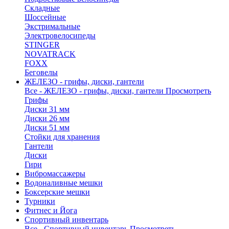
Складные
Шоссейные
Экстримальные
Электровелосипеды
STINGER
NOVATRACK
FOXX
Беговелы
ЖЕЛЕЗО - грифы, диски, гантели
Все - ЖЕЛЕЗО - грифы, диски, гантели
Просмотреть
Грифы
Диски 31 мм
Диски 26 мм
Диски 51 мм
Стойки для хранения
Гантели
Диски
Гири
Вибромассажеры
Водоналивные мешки
Боксерские мешки
Турники
Фитнес и Йога
Спортивный инвентарь
Все - Спортивный инвентарь
Просмотреть