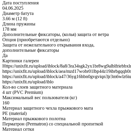
Дата поступления
04.06.2025
Диаметр батута
3.66 м (12 ft)
Длина пружины
178 мм
Дополнительные фиксаторы, (колья) защита от ветра
Опция (приобретаются отдельно)
Защита от нежелательного открывания входа,
дополнительные фиксаторы
Да
Картинки галереи
Https://unixfit.ru/upload/iblock/8a8/3ra34sgk2yx1br8wg9alblfriebbxl
https://unixfit.ru/upload/iblock/aea/mzd17wobr01lbp44z19ibrbgqqh0
https://unixfit.ru/upload/iblock/a47/36yg16hbn0gvgviqn3jr3m6wlz6iu
https://unixfit.ru/upload/iblo
Кол-во слоев защитного материала
4 шт (PVC Premium)
Максимальный вес пользователя (кг)
160
Материал защитного чехла прыжкового мата
PE (material)
Материал прыжкового полотна
Перматрон (Permatron) cо специальной пропиткой
Материал сетки