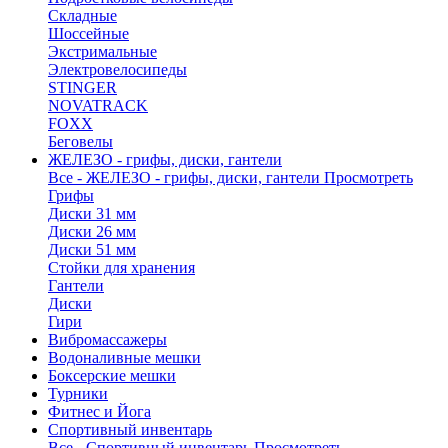
Складные
Шоссейные
Экстримальные
Электровелосипеды
STINGER
NOVATRACK
FOXX
Беговелы
ЖЕЛЕЗО - грифы, диски, гантели
Все - ЖЕЛЕЗО - грифы, диски, гантели
Просмотреть
Грифы
Диски 31 мм
Диски 26 мм
Диски 51 мм
Стойки для хранения
Гантели
Диски
Гири
Вибромассажеры
Водоналивные мешки
Боксерские мешки
Турники
Фитнес и Йога
Спортивный инвентарь
Все - Спортивный инвентарь
Просмотреть