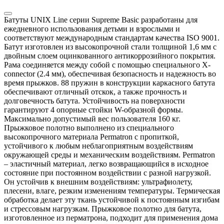
Батуты UNIX Line серии Supreme Basic разработаны для
ежедневного использования детьми и взрослыми и
соответствуют международным стандартам качества ISO 9001.
Батут изготовлен из высокопрочной стали толщиной 1,6 мм с
двойным слоем оцинкованного антикоррозийного покрытия.
Рама соединяется между собой с помощью специального X-
connector (2.4 мм), обеспечивая безопасность и надежность во
время прыжков. 88 пружин в конструкции каркасного батута
обеспечивают отличный отскок, а также прочность и
долговечность батута. Устойчивость на поверхности
гарантируют 4 опорные стойки W-образной формы.
Максимально допустимый вес пользователя 160 кг.
Прыжковое полотно выполнено из специального
высокопрочного материала Permatron с пропиткой,
устойчивого к любым неблагоприятным воздействиям
окружающей среды и механическим воздействиям. Permatron
– эластичный материал, легко возвращающийся в исходное
состояние при постоянном воздействии с разной нагрузкой.
Он устойчив к внешним воздействиям: ультрафиолету,
плесени, влаге, резким изменениям температуры. Термическая
обработка делает эту ткань устойчивой к постоянным изгибам
и стрессовым нагрузкам. Прыжковое полотно для батута,
изготовленное из перматрона, подходит для применения дома