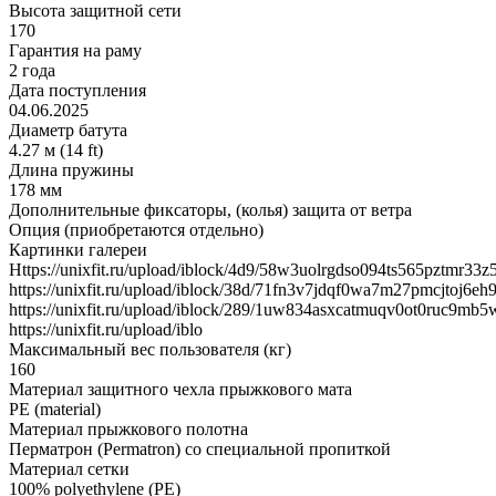
Высота защитной сети
170
Гарантия на раму
2 года
Дата поступления
04.06.2025
Диаметр батута
4.27 м (14 ft)
Длина пружины
178 мм
Дополнительные фиксаторы, (колья) защита от ветра
Опция (приобретаются отдельно)
Картинки галереи
Https://unixfit.ru/upload/iblock/4d9/58w3uolrgdso094ts565pztmr33z
https://unixfit.ru/upload/iblock/38d/71fn3v7jdqf0wa7m27pmcjtoj6eh9
https://unixfit.ru/upload/iblock/289/1uw834asxcatmuqv0ot0ruc9mb5
https://unixfit.ru/upload/iblo
Максимальный вес пользователя (кг)
160
Материал защитного чехла прыжкового мата
PE (material)
Материал прыжкового полотна
Перматрон (Permatron) cо специальной пропиткой
Материал сетки
100% polyethylene (PE)