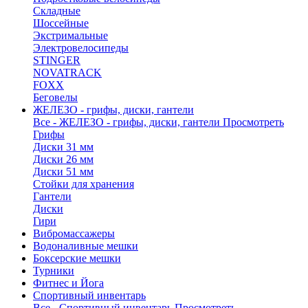
Складные
Шоссейные
Экстримальные
Электровелосипеды
STINGER
NOVATRACK
FOXX
Беговелы
ЖЕЛЕЗО - грифы, диски, гантели
Все - ЖЕЛЕЗО - грифы, диски, гантели
Просмотреть
Грифы
Диски 31 мм
Диски 26 мм
Диски 51 мм
Стойки для хранения
Гантели
Диски
Гири
Вибромассажеры
Водоналивные мешки
Боксерские мешки
Турники
Фитнес и Йога
Спортивный инвентарь
Все - Спортивный инвентарь
Просмотреть