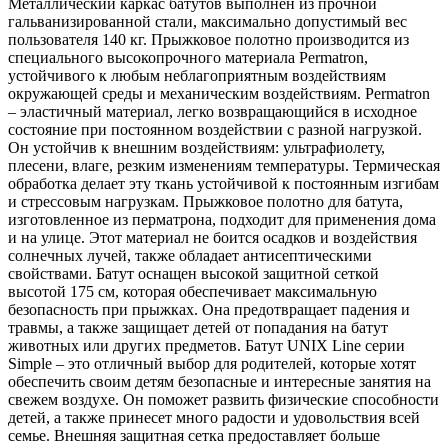
Металлический каркас батутов выполнен из прочной
гальванизированной стали, максимально допустимый вес
пользователя 140 кг. Прыжковое полотно производится из
специального высокопрочного материала Permatron,
устойчивого к любым неблагоприятным воздействиям
окружающей среды и механическим воздействиям. Permatron
– эластичный материал, легко возвращающийся в исходное
состояние при постоянном воздействии с разной нагрузкой.
Он устойчив к внешним воздействиям: ультрафиолету,
плесени, влаге, резким изменениям температуры. Термическая
обработка делает эту ткань устойчивой к постоянным изгибам
и стрессовым нагрузкам. Прыжковое полотно для батута,
изготовленное из перматрона, подходит для применения дома
и на улице. Этот материал не боится осадков и воздействия
солнечных лучей, также обладает антисептическими
свойствами. Батут оснащен высокой защитной сеткой
высотой 175 см, которая обеспечивает максимальную
безопасность при прыжках. Она предотвращает падения и
травмы, а также защищает детей от попадания на батут
животных или других предметов. Батут UNIX Line серии
Simple – это отличный выбор для родителей, которые хотят
обеспечить своим детям безопасные и интересные занятия на
свежем воздухе. Он поможет развить физические способности
детей, а также принесет много радости и удовольствия всей
семье. Внешняя защитная сетка предоставляет больше