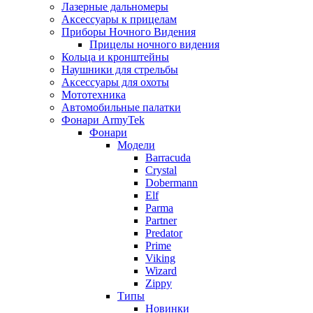
Лазерные дальномеры
Аксессуары к прицелам
Приборы Ночного Видения
Прицелы ночного видения
Кольца и кронштейны
Наушники для стрельбы
Аксессуары для охоты
Мототехника
Автомобильные палатки
Фонари ArmyTek
Фонари
Модели
Barracuda
Crystal
Dobermann
Elf
Parma
Partner
Predator
Prime
Viking
Wizard
Zippy
Типы
Новинки