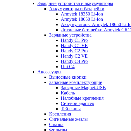
Зарядные устройства и аккумуляторы
Аккумуляторы и батарейки
Armytek 18350 Li-Ion
Armytek 18650 Li-Ion
Аккумуляторы Armytek 18650 Li-
Литиевые батарейки Armytek CR
Зарядные устройства
Handy C1 Pro
Handy C1 VE
Handy C2 Pro
Handy C2 VE
Handy C4 Pro
Uni C4
Аксессуары
Выносные кнопки
Запасные комплектующие
Зарядные Magnet-USB
Кабель
Налобные крепления
Сетевой адаптер
Тейлкапы
Крепления
Сигнальные жезлы
Смазка
Фильтры