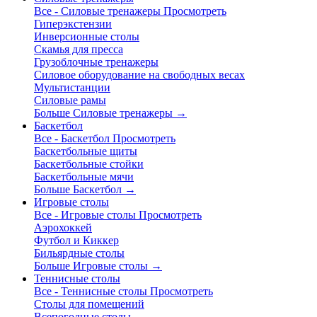
Все - Силовые тренажеры
Просмотреть
Гиперэкстензии
Инверсионные столы
Скамья для пресса
Грузоблочные тренажеры
Силовое оборудование на свободных весах
Мультистанции
Силовые рамы
Больше Силовые тренажеры
→
Баскетбол
Все - Баскетбол
Просмотреть
Баскетбольные щиты
Баскетбольные стойки
Баскетбольные мячи
Больше Баскетбол
→
Игровые столы
Все - Игровые столы
Просмотреть
Аэрохоккей
Футбол и Киккер
Бильярдные столы
Больше Игровые столы
→
Теннисные столы
Все - Теннисные столы
Просмотреть
Столы для помещений
Всепогодные столы