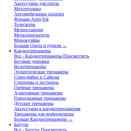
Аксессуары для охоты
Мототехника
Автомобильные палатки
Фонари ArmyTek
Телескопы
Метеостанции
Металлоискатели
Монокуляры
Больше Охота и туризм
→
Кардиотренажеры
Все - Кардиотренажеры
Просмотреть
Беговые дорожки
Велотренажеры
Эллиптические тренажеры
Спин-байки и Сайклы
Степперы и лестницы
Гребные тренажеры
Адаптивные тренажеры
Горнолыжные тренажеры
Детские тренажеры
Аксессуары к кардиотренажерам
Тренажеры для реабилитации
Больше Кардиотренажеры
→
Батуты
Все - Батуты
Просмотреть