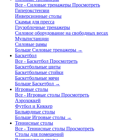
Все - Силовые тренажеры
Просмотреть
Гиперэкстензии
Инверсионные столы
Скамья для пресса
Грузоблочные тренажеры
Силовое оборудование на свободных весах
Мультистанции
Силовые рамы
Больше Силовые тренажеры
→
Баскетбол
Все - Баскетбол
Просмотреть
Баскетбольные щиты
Баскетбольные стойки
Баскетбольные мячи
Больше Баскетбол
→
Игровые столы
Все - Игровые столы
Просмотреть
Аэрохоккей
Футбол и Киккер
Бильярдные столы
Больше Игровые столы
→
Теннисные столы
Все - Теннисные столы
Просмотреть
Столы для помещений
Всепогодные столы