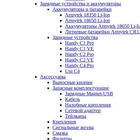
Зарядные устройства и аккумуляторы
Аккумуляторы и батарейки
Armytek 18350 Li-Ion
Armytek 18650 Li-Ion
Аккумуляторы Armytek 18650 Li-
Литиевые батарейки Armytek CR
Зарядные устройства
Handy C1 Pro
Handy C1 VE
Handy C2 Pro
Handy C2 VE
Handy C4 Pro
Uni C4
Аксессуары
Выносные кнопки
Запасные комплектующие
Зарядные Magnet-USB
Кабель
Налобные крепления
Сетевой адаптер
Тейлкапы
Крепления
Сигнальные жезлы
Смазка
Фильтры