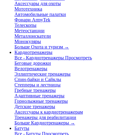
Аксессуары для охоты
Мототехника
Автомобильные палатки
Фонари ArmyTek
Телескопы
Метеостанции
Металлоискатели
Монокуляры
Больше Охота и туризм
→
Кардиотренажеры
Все - Кардиотренажеры
Просмотреть
Беговые дорожки
Велотренажеры
Эллиптические тренажеры
Спин-байки и Сайклы
Степперы и лестницы
Гребные тренажеры
Адаптивные тренажеры
Горнолыжные тренажеры
Детские тренажеры
Аксессуары к кардиотренажерам
Тренажеры для реабилитации
Больше Кардиотренажеры
→
Батуты
Все - Батуты
Просмотреть