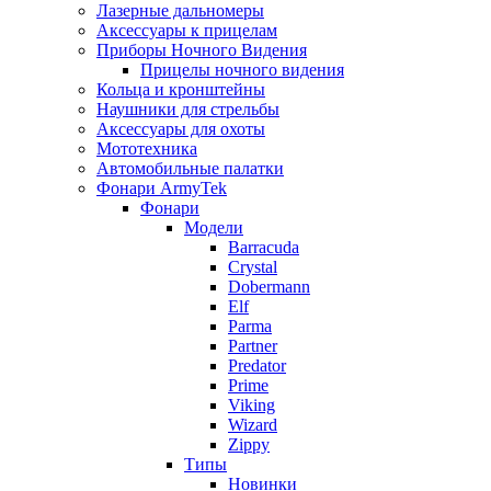
Лазерные дальномеры
Аксессуары к прицелам
Приборы Ночного Видения
Прицелы ночного видения
Кольца и кронштейны
Наушники для стрельбы
Аксессуары для охоты
Мототехника
Автомобильные палатки
Фонари ArmyTek
Фонари
Модели
Barracuda
Crystal
Dobermann
Elf
Parma
Partner
Predator
Prime
Viking
Wizard
Zippy
Типы
Новинки