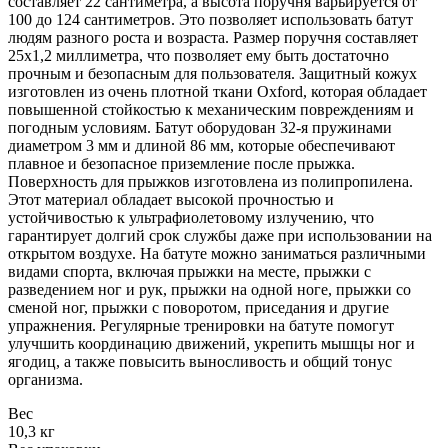
составляет 22 сантиметра, а высота поручня варьируется от
100 до 124 сантиметров. Это позволяет использовать батут
людям разного роста и возраста. Размер поручня составляет
25x1,2 миллиметра, что позволяет ему быть достаточно
прочным и безопасным для пользователя. Защитный кожух
изготовлен из очень плотной ткани Oxford, которая обладает
повышенной стойкостью к механическим повреждениям и
погодным условиям. Батут оборудован 32-я пружинами
диаметром 3 мм и длиной 86 мм, которые обеспечивают
плавное и безопасное приземление после прыжка.
Поверхность для прыжков изготовлена из полипропилена.
Этот материал обладает высокой прочностью и
устойчивостью к ультрафиолетовому излучению, что
гарантирует долгий срок службы даже при использовании на
открытом воздухе. На батуте можно заниматься различными
видами спорта, включая прыжки на месте, прыжки с
разведением ног и рук, прыжки на одной ноге, прыжки со
сменой ног, прыжки с поворотом, приседания и другие
упражнения. Регулярные тренировки на батуте помогут
улучшить координацию движений, укрепить мышцы ног и
ягодиц, а также повысить выносливость и общий тонус
организма.
Вес
10,3 кг