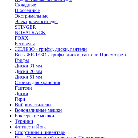
Складные
Шоссейные
Экстримальные
Электровелосипеды
STINGER
NOVATRACK
FOXX
Беговелы
ЖЕЛЕЗО - грифы, диски, гантели
Все - ЖЕЛЕЗО - грифы, диски, гантели
Просмотреть
Грифы
Диски 31 мм
Диски 26 мм
Диски 51 мм
Стойки для хранения
Гантели
Диски
Гири
Вибромассажеры
Водоналивные мешки
Боксерские мешки
Турники
Фитнес и Йога
Спортивный инвентарь
Все - Спортивный инвентарь
Просмотреть