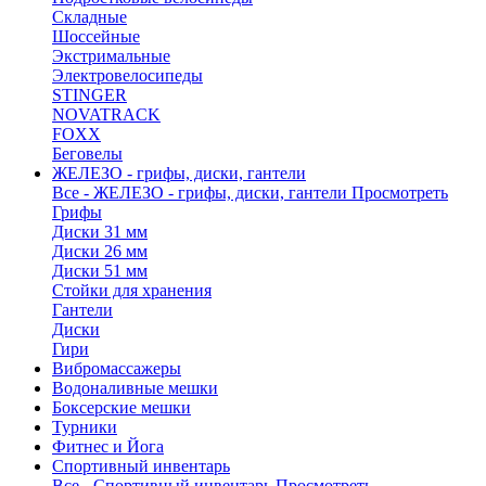
Складные
Шоссейные
Экстримальные
Электровелосипеды
STINGER
NOVATRACK
FOXX
Беговелы
ЖЕЛЕЗО - грифы, диски, гантели
Все - ЖЕЛЕЗО - грифы, диски, гантели
Просмотреть
Грифы
Диски 31 мм
Диски 26 мм
Диски 51 мм
Стойки для хранения
Гантели
Диски
Гири
Вибромассажеры
Водоналивные мешки
Боксерские мешки
Турники
Фитнес и Йога
Спортивный инвентарь
Все - Спортивный инвентарь
Просмотреть