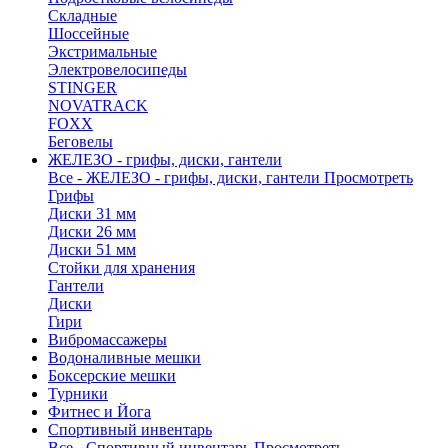
Складные
Шоссейные
Экстримальные
Электровелосипеды
STINGER
NOVATRACK
FOXX
Беговелы
ЖЕЛЕЗО - грифы, диски, гантели
Все - ЖЕЛЕЗО - грифы, диски, гантели
Просмотреть
Грифы
Диски 31 мм
Диски 26 мм
Диски 51 мм
Стойки для хранения
Гантели
Диски
Гири
Вибромассажеры
Водоналивные мешки
Боксерские мешки
Турники
Фитнес и Йога
Спортивный инвентарь
Все - Спортивный инвентарь
Просмотреть