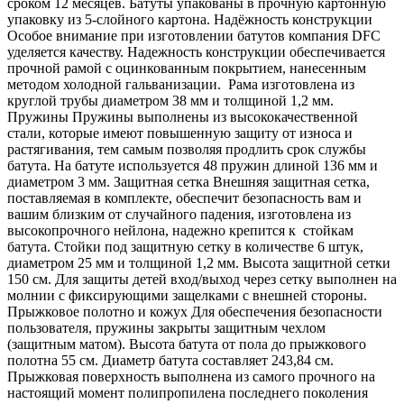
сроком 12 месяцев. Батуты упакованы в прочную картонную
упаковку из 5-слойного картона. Надёжность конструкции
Особое внимание при изготовлении батутов компания DFC
уделяется качеству. Надежность конструкции обеспечивается
прочной рамой с оцинкованным покрытием, нанесенным
методом холодной гальванизации. Рама изготовлена из
круглой трубы диаметром 38 мм и толщиной 1,2 мм.
Пружины Пружины выполнены из высококачественной
стали, которые имеют повышенную защиту от износа и
растягивания, тем самым позволяя продлить срок службы
батута. На батуте используется 48 пружин длиной 136 мм и
диаметром 3 мм. Защитная сетка Внешняя защитная сетка,
поставляемая в комплекте, обеспечит безопасность вам и
вашим близким от случайного падения, изготовлена из
высокопрочного нейлона, надежно крепится к стойкам
батута. Стойки под защитную сетку в количестве 6 штук,
диаметром 25 мм и толщиной 1,2 мм. Высота защитной сетки
150 см. Для защиты детей вход/выход через сетку выполнен на
молнии с фиксирующими защелками с внешней стороны.
Прыжковое полотно и кожух Для обеспечения безопасности
пользователя, пружины закрыты защитным чехлом
(защитным матом). Высота батута от пола до прыжкового
полотна 55 см. Диаметр батута составляет 243,84 см.
Прыжковая поверхность выполнена из самого прочного на
настоящий момент полипропилена последнего поколения