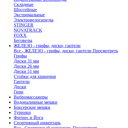
Складные
Шоссейные
Экстримальные
Электровелосипеды
STINGER
NOVATRACK
FOXX
Беговелы
ЖЕЛЕЗО - грифы, диски, гантели
Все - ЖЕЛЕЗО - грифы, диски, гантели
Просмотреть
Грифы
Диски 31 мм
Диски 26 мм
Диски 51 мм
Стойки для хранения
Гантели
Диски
Гири
Вибромассажеры
Водоналивные мешки
Боксерские мешки
Турники
Фитнес и Йога
Спортивный инвентарь
Все - Спортивный инвентарь
Просмотреть