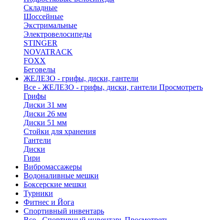
Складные
Шоссейные
Экстримальные
Электровелосипеды
STINGER
NOVATRACK
FOXX
Беговелы
ЖЕЛЕЗО - грифы, диски, гантели
Все - ЖЕЛЕЗО - грифы, диски, гантели
Просмотреть
Грифы
Диски 31 мм
Диски 26 мм
Диски 51 мм
Стойки для хранения
Гантели
Диски
Гири
Вибромассажеры
Водоналивные мешки
Боксерские мешки
Турники
Фитнес и Йога
Спортивный инвентарь
Все - Спортивный инвентарь
Просмотреть