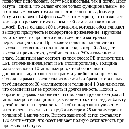
позволяет использовать батут как взрослым, так и детям. Цвет
батута - синий, что делает его не только функциональным, но
и стильным элементом ландшафтного дизайна. Диаметр
батута составляет 14 футов (427 сантиметров), что позволяет
комфортно разместиться на нем всей семье или компании
друзей. Батут оснащен 80 пружинами, которые обеспечивают
высокую прыгучесть и комфортное приземление. Пружины
изготовлены из прочного и долговечного материала -
нержавеющей стали. Прыжковое полотно выполнено из
высококачественного полипропилена, который обладает
высокой прочностью, устойчивостью к УФ-излучению и
влаге. Защитный мат состоит из трех слоев: PE (полиэтилен),
EPE (этиленвинилацетат) и PE (полипропилен). Толщина
мата составляет 10 миллиметров, что обеспечивает
дополнительную защиту от травм и ушибов при прыжках.
Основная рама изготовлена из восьми U-образных стальных
труб диаметром 38 миллиметров и толщиной 1,3 миллиметра,
что обеспечивает ее прочность и долговечность. Ножки U-
образной формы, выполнены из стальных труб диаметром 38
миллиметров и толщиной 1,3 миллиметра, что придает батуту
устойчивость и надежность. Стойки под защитную сетку
изготовлены из стальных труб диаметром 25 миллиметров и
толщиной 1 миллиметр. Высота защитной сетки составляет
170 сантиметров, что обеспечивает полную безопасность при
прыжках на батуте.