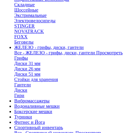
Складные
Шоссейные
Экстримальные
Электровелосипеды
STINGER
NOVATRACK
FOXX
Беговелы
ЖЕЛЕЗО - грифы, диски, гантели
Все - ЖЕЛЕЗО - грифы, диски, гантели
Просмотреть
Грифы
Диски 31 мм
Диски 26 мм
Диски 51 мм
Стойки для хранения
Гантели
Диски
Гири
Вибромассажеры
Водоналивные мешки
Боксерские мешки
Турники
Фитнес и Йога
Спортивный инвентарь
Все - Спортивный инвентарь
Просмотреть