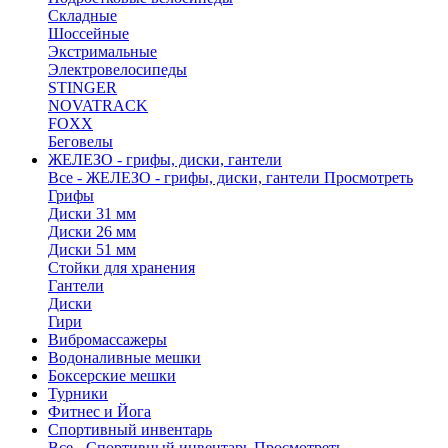
Складные
Шоссейные
Экстримальные
Электровелосипеды
STINGER
NOVATRACK
FOXX
Беговелы
ЖЕЛЕЗО - грифы, диски, гантели
Все - ЖЕЛЕЗО - грифы, диски, гантели
Просмотреть
Грифы
Диски 31 мм
Диски 26 мм
Диски 51 мм
Стойки для хранения
Гантели
Диски
Гири
Вибромассажеры
Водоналивные мешки
Боксерские мешки
Турники
Фитнес и Йога
Спортивный инвентарь
Все - Спортивный инвентарь
Просмотреть