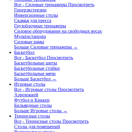
Все - Силовые тренажеры
Просмотреть
Гиперэкстензии
Инверсионные столы
Скамья для пресса
Грузоблочные тренажеры
Силовое оборудование на свободных весах
Мультистанции
Силовые рамы
Больше Силовые тренажеры
→
Баскетбол
Все - Баскетбол
Просмотреть
Баскетбольные щиты
Баскетбольные стойки
Баскетбольные мячи
Больше Баскетбол
→
Игровые столы
Все - Игровые столы
Просмотреть
Аэрохоккей
Футбол и Киккер
Бильярдные столы
Больше Игровые столы
→
Теннисные столы
Все - Теннисные столы
Просмотреть
Столы для помещений
Всепогодные столы