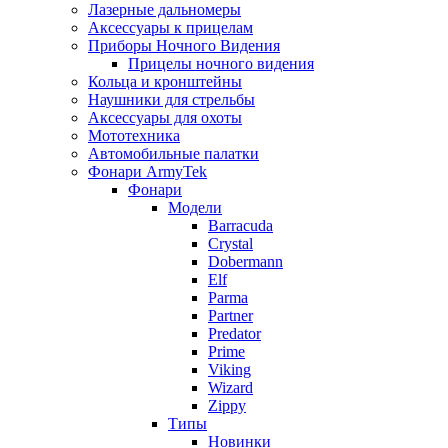
Лазерные дальномеры
Аксессуары к прицелам
Приборы Ночного Видения
Прицелы ночного видения
Кольца и кронштейны
Наушники для стрельбы
Аксессуары для охоты
Мототехника
Автомобильные палатки
Фонари ArmyTek
Фонари
Модели
Barracuda
Crystal
Dobermann
Elf
Parma
Partner
Predator
Prime
Viking
Wizard
Zippy
Типы
Новинки