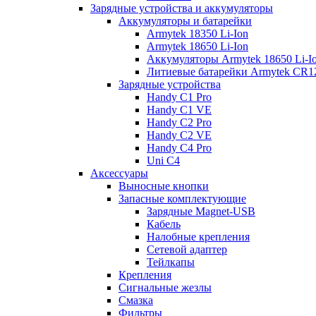
Зарядные устройства и аккумуляторы
Аккумуляторы и батарейки
Armytek 18350 Li-Ion
Armytek 18650 Li-Ion
Аккумуляторы Armytek 18650 Li-
Литиевые батарейки Armytek CR
Зарядные устройства
Handy C1 Pro
Handy C1 VE
Handy C2 Pro
Handy C2 VE
Handy C4 Pro
Uni C4
Аксессуары
Выносные кнопки
Запасные комплектующие
Зарядные Magnet-USB
Кабель
Налобные крепления
Сетевой адаптер
Тейлкапы
Крепления
Сигнальные жезлы
Смазка
Фильтры