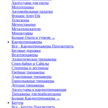
Аксессуары для охоты
Мототехника
Автомобильные палатки
Фонари ArmyTek
Телескопы
Метеостанции
Металлоискатели
Монокуляры
Больше Охота и туризм
→
Кардиотренажеры
Все - Кардиотренажеры
Просмотреть
Беговые дорожки
Велотренажеры
Эллиптические тренажеры
Спин-байки и Сайклы
Степперы и лестницы
Гребные тренажеры
Адаптивные тренажеры
Горнолыжные тренажеры
Детские тренажеры
Аксессуары к кардиотренажерам
Тренажеры для реабилитации
Больше Кардиотренажеры
→
Батуты
Все - Батуты
Просмотреть