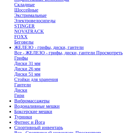
Складные
Шоссейные
Экстримальные
Электровелосипеды
STINGER
NOVATRACK
FOXX
Беговелы
ЖЕЛЕЗО - грифы, диски, гантели
Все - ЖЕЛЕЗО - грифы, диски, гантели
Просмотреть
Грифы
Диски 31 мм
Диски 26 мм
Диски 51 мм
Стойки для хранения
Гантели
Диски
Гири
Вибромассажеры
Водоналивные мешки
Боксерские мешки
Турники
Фитнес и Йога
Спортивный инвентарь
Все - Спортивный инвентарь
Просмотреть