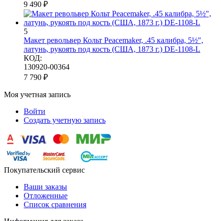
9 490
₽
5
Макет револьвер Кольт Peacemaker, .45 калибра, 5½",
латунь, рукоять под кость (США, 1873 г.) DE-1108-L
КОД:
130920-00364
7 790
₽
Моя учетная запись
Войти
Создать учетную запись
Покупательский сервис
Ваши заказы
Отложенные
Список сравнения