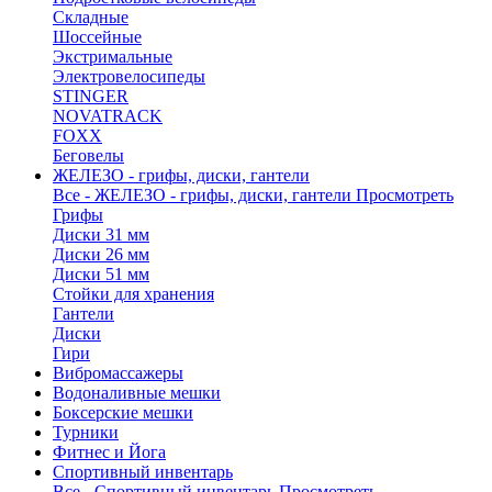
Складные
Шоссейные
Экстримальные
Электровелосипеды
STINGER
NOVATRACK
FOXX
Беговелы
ЖЕЛЕЗО - грифы, диски, гантели
Все - ЖЕЛЕЗО - грифы, диски, гантели
Просмотреть
Грифы
Диски 31 мм
Диски 26 мм
Диски 51 мм
Стойки для хранения
Гантели
Диски
Гири
Вибромассажеры
Водоналивные мешки
Боксерские мешки
Турники
Фитнес и Йога
Спортивный инвентарь
Все - Спортивный инвентарь
Просмотреть