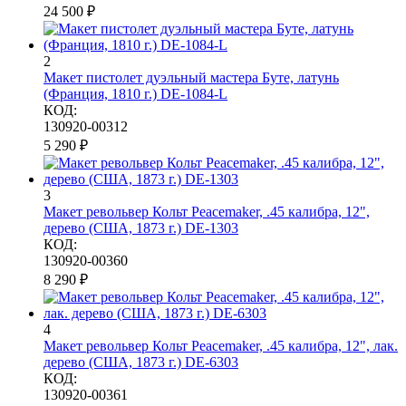
24 500
₽
2
Макет пистолет дуэльный мастера Буте, латунь
(Франция, 1810 г.) DE-1084-L
КОД:
130920-00312
5 290
₽
3
Макет револьвер Кольт Peacemaker, .45 калибра, 12",
дерево (США, 1873 г.) DE-1303
КОД:
130920-00360
8 290
₽
4
Макет револьвер Кольт Peacemaker, .45 калибра, 12", лак.
дерево (США, 1873 г.) DE-6303
КОД:
130920-00361