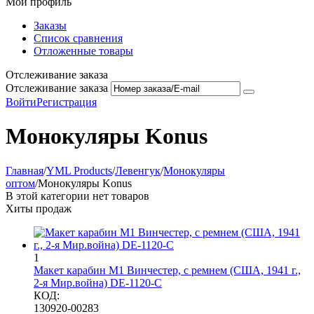
Мой профиль
Заказы
Список сравнения
Отложенные товары
Отслеживание заказа
Отслеживание заказа
Войти
Регистрация
Монокуляры Konus
Главная
/
YML Products
/
Левенгук
/
Монокуляры
оптом
/
Монокуляры Konus
В этой категории нет товаров
Хиты продаж
1
Макет карабин М1 Винчестер, с ремнем (США, 1941 г.,
2-я Мир.война) DE-1120-C
КОД:
130920-00283