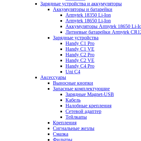
Зарядные устройства и аккумуляторы
Аккумуляторы и батарейки
Armytek 18350 Li-Ion
Armytek 18650 Li-Ion
Аккумуляторы Armytek 18650 Li-
Литиевые батарейки Armytek CR
Зарядные устройства
Handy C1 Pro
Handy C1 VE
Handy C2 Pro
Handy C2 VE
Handy C4 Pro
Uni C4
Аксессуары
Выносные кнопки
Запасные комплектующие
Зарядные Magnet-USB
Кабель
Налобные крепления
Сетевой адаптер
Тейлкапы
Крепления
Сигнальные жезлы
Смазка
Фильтры