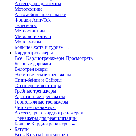
Аксессуары для охоты
Мототехника
Автомобильные палатки
Фонари ArmyTek
Телескопы
Метеостанции
Металлоискатели
Монокуляры
Больше Охота и туризм
→
Кардиотренажеры
Все - Кардиотренажеры
Просмотреть
Беговые дорожки
Велотренажеры
Эллиптические тренажеры
Спин-байки и Сайклы
Степперы и лестницы
Гребные тренажеры
Адаптивные тренажеры
Горнолыжные тренажеры
Детские тренажеры
Аксессуары к кардиотренажерам
Тренажеры для реабилитации
Больше Кардиотренажеры
→
Батуты
Все - Батуты
Просмотреть