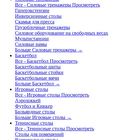
Все - Силовые тренажеры
Просмотреть
Гиперэкстензии
Инверсионные столы
Скамья для пресса
Грузоблочные тренажеры
Силовое оборудование на свободных весах
Мультистанции
Силовые рамы
Больше Силовые тренажеры
→
Баскетбол
Все - Баскетбол
Просмотреть
Баскетбольные щиты
Баскетбольные стойки
Баскетбольные мячи
Больше Баскетбол
→
Игровые столы
Все - Игровые столы
Просмотреть
Аэрохоккей
Футбол и Киккер
Бильярдные столы
Больше Игровые столы
→
Теннисные столы
Все - Теннисные столы
Просмотреть
Столы для помещений
Всепогодные столы