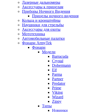
Лазерные дальномеры
Аксессуары к прицелам
Приборы Ночного Видения
Прицелы ночного видения
Кольца и кронштейны
Наушники для стрельбы
Аксессуары для охоты
Мототехника
Автомобильные палатки
Фонари ArmyTek
Фонари
Модели
Barracuda
Crystal
Dobermann
Elf
Parma
Partner
Predator
Prime
Viking
Wizard
Zippy
Типы
Новинки