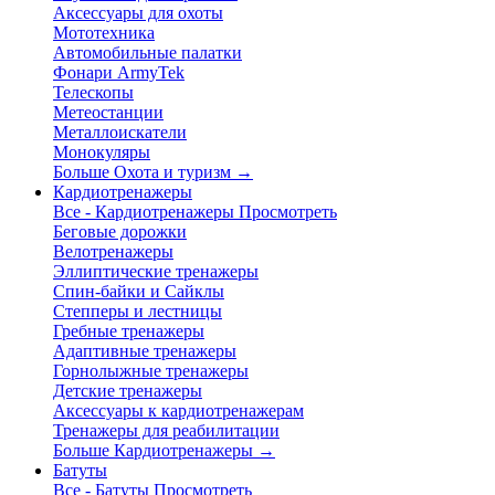
Аксессуары для охоты
Мототехника
Автомобильные палатки
Фонари ArmyTek
Телескопы
Метеостанции
Металлоискатели
Монокуляры
Больше Охота и туризм
→
Кардиотренажеры
Все - Кардиотренажеры
Просмотреть
Беговые дорожки
Велотренажеры
Эллиптические тренажеры
Спин-байки и Сайклы
Степперы и лестницы
Гребные тренажеры
Адаптивные тренажеры
Горнолыжные тренажеры
Детские тренажеры
Аксессуары к кардиотренажерам
Тренажеры для реабилитации
Больше Кардиотренажеры
→
Батуты
Все - Батуты
Просмотреть