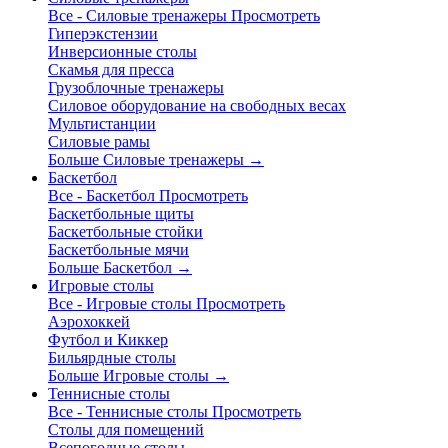
Все - Силовые тренажеры
Просмотреть
Гиперэкстензии
Инверсионные столы
Скамья для пресса
Грузоблочные тренажеры
Силовое оборудование на свободных весах
Мультистанции
Силовые рамы
Больше Силовые тренажеры
→
Баскетбол
Все - Баскетбол
Просмотреть
Баскетбольные щиты
Баскетбольные стойки
Баскетбольные мячи
Больше Баскетбол
→
Игровые столы
Все - Игровые столы
Просмотреть
Аэрохоккей
Футбол и Киккер
Бильярдные столы
Больше Игровые столы
→
Теннисные столы
Все - Теннисные столы
Просмотреть
Столы для помещений
Всепогодные столы