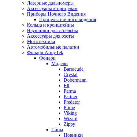
Лазерные дальномеры
Аксессуары к прицелам
Приборы Ночного Видения
Прицелы ночного видения
Кольца и кронштейны
Наушники для стрельбы
Аксессуары для охоты
Мототехника
Автомобильные палатки
Фонари ArmyTek
Фонари
Модели
Barracuda
Crystal
Dobermann
Elf
Parma
Partner
Predator
Prime
Viking
Wizard
Zippy
Типы
Новинки