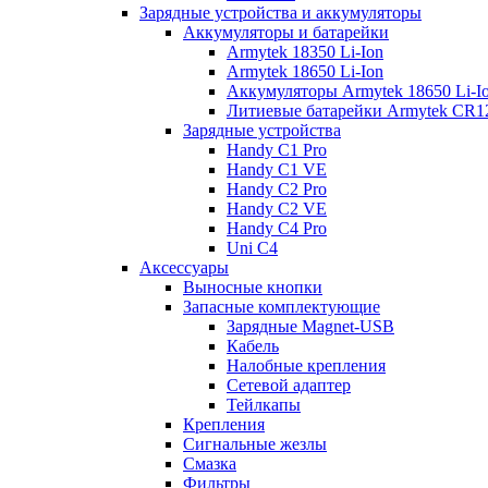
Зарядные устройства и аккумуляторы
Аккумуляторы и батарейки
Armytek 18350 Li-Ion
Armytek 18650 Li-Ion
Аккумуляторы Armytek 18650 Li-
Литиевые батарейки Armytek CR
Зарядные устройства
Handy C1 Pro
Handy C1 VE
Handy C2 Pro
Handy C2 VE
Handy C4 Pro
Uni C4
Аксессуары
Выносные кнопки
Запасные комплектующие
Зарядные Magnet-USB
Кабель
Налобные крепления
Сетевой адаптер
Тейлкапы
Крепления
Сигнальные жезлы
Смазка
Фильтры